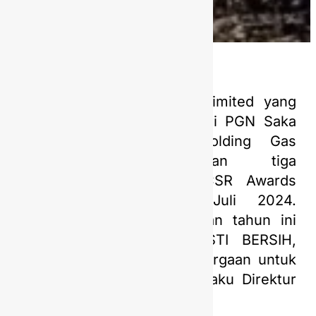
Saka Indonesia Pangkah Limited yang
merupakan anak usaha dari PGN Saka
dan afiliasi PGN Subholding Gas
Pertamina, mendapatkan tiga
penghargaan Nusantara CSR Awards
pada hari Rabu, 17 Juli 2024.
Penghargaan yang diberikan tahun ini
yaitu untuk Program PASTI BERSIH,
PASTI PANDAI, dan penghargaan untuk
Bapak Medy Kurniawan selaku Direktur
Utama PGN Saka.