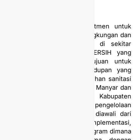
PGN Saka selalu berkomitmen untuk
berkontribusi positif bagi lingkungan dan
pemberdayaan masyarakat di sekitar
wilayah operasi. PASTI BERSIH yang
diinisiasi PGN Saka bertujuan untuk
memberikan akses penghidupan yang
layak terkait dengan kebutuhan sanitasi
dan air bersih di Kecamatan Manyar dan
Kecamatan Ujungpangkah, Kabupaten
Gresik melalui model pengelolaan
berbasis masyarakat yang diawali dari
tahapan perencanaan, implementasi,
monitoring dan evaluasi program dimana