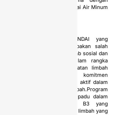
pelaksanaannya bekerjasama dengan
Himpunan Penduduk Pemakai Air Minum
(HIPPAM).
Selanjutnya, PANTAS PANDAI yang
diinisiasi PGN Saka merupakan salah
satu program tanggung jawab sosial dan
lingkungan perusahaan dalam rangka
pengurangan dan pemanfaatan limbah
non B3 sebagai wujud komitmen
perusahaan untuk berperan aktif dalam
program pengelolaan sampah.Program
ini merupakan program terpadu dalam
pengelolaan limbah non B3 yang
bertujuan untuk mengurangi limbah yang