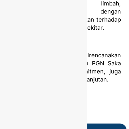
dihasilkan, pemanfaatan limbah,
pemanfaatan sampah dengan
berkontribusi secara signifikan terhadap
pemberdayaan masyarakat sekitar.
Kedua program tersebut direncanakan
dan diimplementasikan oleh PGN Saka
selain sebagai bentuk komitmen, juga
sebagai praktik bisnis berkelanjutan.
Share this
Post