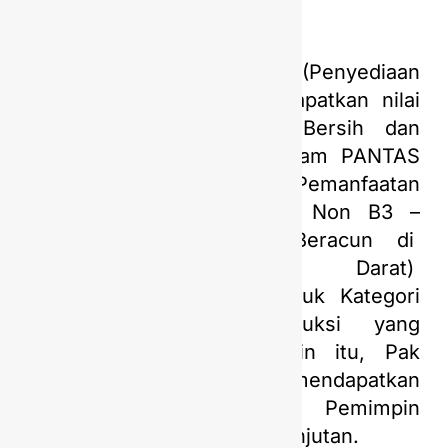
Program PASTI BERSIH (Penyediaan
Fasilitas Air Bersih) mendapatkan nilai
9,2 untuk Kategori Air Bersih dan
Sanitasi Layak serta Program PANTAS
PANDAI (Pengurangan dan Pemanfaatan
Timbulan Sampah Limbah Non B3 –
Bahan Berbahaya dan Beracun di
Fasilitas Pengolahan Darat)
mendapatkan nilai 8,8 untuk Kategori
Konsumsi dan Produksi yang
Bertanggung Jawab. Selain itu, Pak
Medy Kurniawan juga mendapatkan
penghargaan sebagai Pemimpin
Transformasi Bisnis Berkelanjutan.