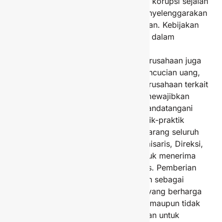
Perusahaan dalam mencegah praktik korupsi sejalan
dengan tujuan pemerintah dalam menyelenggarakan
iklim bisnis yang bersih dan transparan. Kebijakan
anti korupsi PGN Saka telah tertuang dalam
pedoman etika perilaku Perusahaan.
Pencegahan praktik korupsi pada Perusahaan juga
mencakup larangan praktik suap, pencucian uang,
gratifikasi, dan lainlain. Kebijakan Perusahaan terkait
anti korupsi juga dilakukan dengan mewajibkan
seluruh insan Perusahaan untuk menandatangani
pakta integritas yang melarang praktik-praktik
korupsi. PGN Saka secara tegas melarang seluruh
jajaran Perusahaan, baik Dewan Komisaris, Direksi,
maupun pejabat lain dan pekerja untuk menerima
kickback dalam seluruh proses bisnis. Pemberian
kickback termasuk suap didefinisikan sebagai
sejumlah uang, fee, komisi, sesuatu yang berharga
yang diterima, baik secara langsung maupun tidak
langsung, dari pemasok dengan tujuan untuk