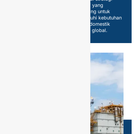
inovatif yang
dirancang untuk
memenuhi kebutuhan
energi domestik
bahkan global.