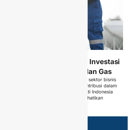
What We Do
Menjalankan Usaha dan Investasi
di Bidang Hulu Minyak dan Gas
Dengan rekam jejak yang panjang di sektor bisnis
perminyakan, PGN Saka telah berkontribusi dalam
produksi cadangan minyak dan gas di Indonesia
maupun dunia dengan tetap memperhatikan
keselamatan lingkungan.