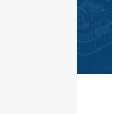
Site Map
©PGN SAKA