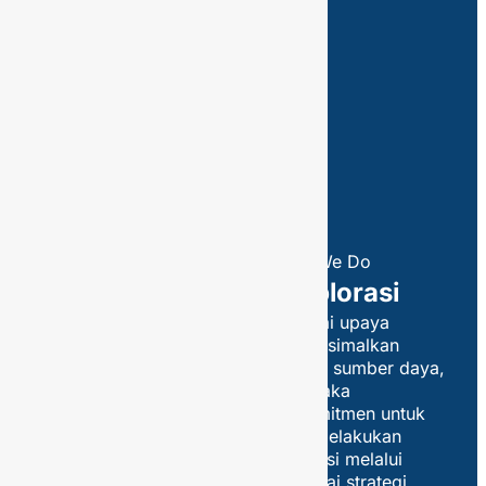
What We Do
Eksplorasi
Sebagai upaya
memaksimalkan
potensi sumber daya,
PGN Saka
berkomitmen untuk
terus melakukan
ekspansi melalui
berbagai strategi