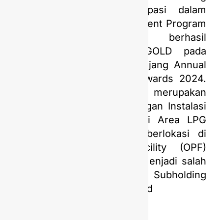
Gas Pertamina berpartisipasi dalam
ajang Continuous Improvement Program
(CIP) Subholding Gas berhasil
mendapatkan peringkat GOLD pada
tahun 2023 dan lolos ke ajang Annual
Pertamina Quality (APQ) Awards 2024.
Inovasi yang diajukan merupakan
optimasi produksi LPG dengan Instalasi
LPG Plant Recycle Line di Area LPG
Processing Facility yang berlokasi di
Onshore Processing Facility (OPF)
Gresik. PGN Saka terpilih menjadi salah
satu perwakilan/finalis dari Subholding
Gas yang lolos ke APQ Award
tahun ini.