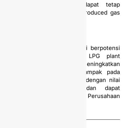
LPGF sehingga LPGF dapat tetap
beroperasi pada flowrate produced gas
yang rendah.
Inovasi dari Tim SIPLAH ini berpotensi
mampu mempertahankan LPG plant
tetap beroperasi dan juga meningkatkan
recovery LPG yang berdampak pada
peningkatan produksi LPG dengan nilai
investasi 12.128 USD dan dapat
meningkatkan LPG revenue Perusahaan
sebesar 21.601 USD/day.
Share this