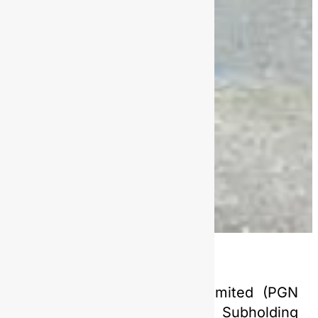
Saka Indonesia Pangkah Limited (PGN
Saka) sebagai afiliasi PGN Subholding