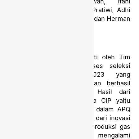
Handoko, Indra Gunawan, Ifani
Ramadhani, Prasojo, Lusia Pratiwi, Adhi
Kurniawan, Hannan Fathoni, dan Herman
Pranata.
Proses panjang yang diikuti oleh Tim
SIPLAH dimulai dari proses seleksi
inovasi pada CIP 2023 yang
dilaksanakan oleh PGN dan berhasil
meraih peringkat GOLD. Hasil dari
prestasi yang didapat pada CIP yaitu
terpilih untuk berpartisipasi dalam APQ
Award 2024. Latar belakang dari inovasi
ini yaitu pada tahun 2023 produksi gas
dari Offshore diproyeksi mengalami