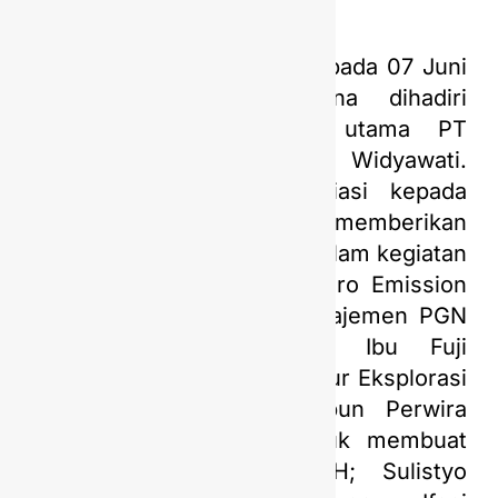
APQ Award yang diadakan pada 07 Juni
2024 di Grha Pertamina dihadiri
langsung oleh Direktur utama PT
Pertamina (Persero) Nicke Widyawati.
Beliau memberikan apresiasi kepada
seluruh Perwira yang sudah memberikan
kontribusi dan berinovasi dalam kegiatan
ini dan mendukung Net Zero Emission
2060. Dari perwakilan manajemen PGN
Saka yang hadir yaitu Ibu Fuji
Koesumadewi selaku Direktur Eksplorasi
dan Pengembangan. Adapun Perwira
Saka yang berinisiasi untuk membuat
inovasi yaitu tim SIPLAH; Sulistyo