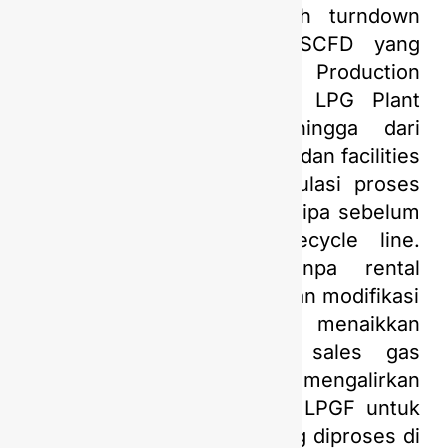
penurunan hingga dibawah turndown
rate LPG plant 20 MMSCFD yang
berpotensi Loss of Production
Opportunity (LPO) karena LPG Plant
berhenti beroperasi. Sehingga dari
diskusi antara tim operation dan facilities
engineering, dilakukan simulasi proses
dan perhitungan hydraulic pipa sebelum
fabrikasi dan instalasi recycle line.
Inisiatif recycle line tanpa rental
compressor dilakukan dengan modifikasi
jalur pipa eksisting dan menaikkan
setting operasi tekanan sales gas
pipeline untuk dapat mengalirkan
recycled gas ke upstream LPGF untuk
menambah volume gas yang diproses di